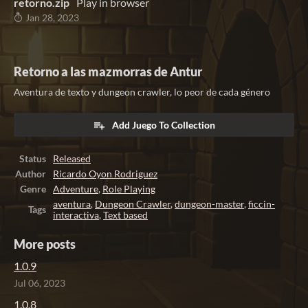
retorno.zip
Play in browser
Jan 28, 2023
Retorno a las mazmorras de Antur
Aventura de texto y dungeon crawler, lo peor de cada género
Add Juego To Collection
Status
Released
Author
Ricardo Oyon Rodriguez
Genre
Adventure
,
Role Playing
aventura
,
Dungeon Crawler
,
dungeon-master
,
ficcin-
Tags
interactiva
,
Text based
More posts
1.0.9
Jul 06, 2023
1.0.8