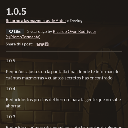
1.0.5
Retorno a las mazmorras de Antur
»
Devlog
Like
3 years ago
by
Ricardo Oyon Rodriguez
(
@PlomoTormenta
)
Share this post:
Share on Bluesky
Share on Twitter
Share on Facebook
1.0.5
Pequeños ajustes en la pantalla final donde te informan de
cuántas mazmorras y cuántos secretos has encontrado.
1.0.4
Reducidos los precios del herrero para la gente que no sabe
ahorrar.
1.0.3
Reducido el número de enemigos ante las quejas de algunos