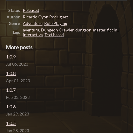
Status
Released
Author
Ricardo Oyon Rodriguez
Genre
Adventure
,
Role Playing
aventura
,
Dungeon Crawler
,
dungeon-master
,
ficcin-
Tags
interactiva
,
Text based
More posts
1.0.9
Jul 06, 2023
1.0.8
Apr 01, 2023
1.0.7
Feb 03, 2023
1.0.6
Jan 29, 2023
1.0.5
Jan 28, 2023