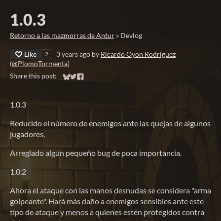
1.0.3
Retorno a las mazmorras de Antur
»
Devlog
Like
3 years ago
by
Ricardo Oyon Rodriguez
2
(
@PlomoTormenta
)
Share this post:
Share on Bluesky
Share on Twitter
Share on Facebook
1.0.3
Reducido el número de enemigos ante las quejas de algunos
jugadores.
Arreglado algún pequeño bug de poca importancia.
1.0.2
Ahora el ataque con las manos desnudas se considera "arma
golpeante". Hará más daño a enemigos sensibles ante este
tipo de ataque y menos a quienes estén protegidos contra