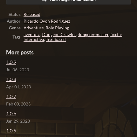
Status
Released
Author
Ricardo Oyon Rodriguez
Genre
Adventure
,
Role Playing
aventura
,
Dungeon Crawler
,
dungeon-master
,
ficcin-
Tags
interactiva
,
Text based
More posts
1.0.9
Jul 06, 2023
1.0.8
Apr 01, 2023
1.0.7
Feb 03, 2023
1.0.6
Jan 29, 2023
1.0.5