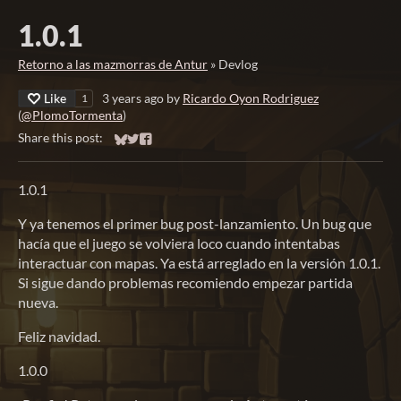
1.0.1
Retorno a las mazmorras de Antur
»
Devlog
Like
3 years ago
by
Ricardo Oyon Rodriguez
1
(
@PlomoTormenta
)
Share this post:
Share on Bluesky
Share on Twitter
Share on Facebook
1.0.1
Y ya tenemos el primer bug post-lanzamiento. Un bug que
hacía que el juego se volviera loco cuando intentabas
interactuar con mapas. Ya está arreglado en la versión 1.0.1.
Si sigue dando problemas recomiendo empezar partida
nueva.
Feliz navidad.
1.0.0