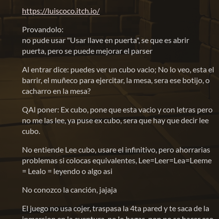
https://luiscoco.itch.io/
Provandolo:
no pude usar "Usar llave en puerta", se que es abrir
puerta, pero se puede mejorar el parser
Al entrar dice: puedes ver un cubo vacio; No lo veo, esta el
barrir, el muñeco para ejercitar, la mesa, sera ese botijo, o
cacharro en la mesa?
QAl poner: Ex cubo, pone que esta vacio y con letras pero
no me las lee, ya puse ex cubo, sera que hay que decir lee
cubo.
No entiende Lee cubo, usare el infinitivo, pero ahorrarias
problemas si colocas equivalentes, Lee=Leer=Lea=Leeme
= Lealo = leyendo o algo asi
No conozco la canción, jajaja
El juego no usa cojer, traspasa la 4ta pared y te saca de la
inmersion en la aventura, no lo hagas, pon no se hacer eso