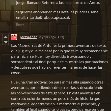
juego, llamado Retorno a las mazmorras de Antur.
Si quieres ahondar en más detalles puedes usar el
email: ricardo@roboscape.co.uk
Reply
paravaariar
3 years ago
(+1)
Las Mazmorras de Antur es la primera aventura de texto
que jugué y que me pasé por lo que es muy recomendable
para iniciarse. Fue muy divertido ir avanzando y
sorprendente al final porque te muestra las puntuaciones
y descubres que había diferentes maneras de hacer las
cosas.
Fue una gran motivación para ir más allá jugando otras
aventuras, aprendiendo cómo crearlas, y descubriendo
las convenciones de este género. En esta aventura en
concreto eché de menos un poco más de historia que
motivase el adentrarse en la mazmorra al principio, y
también al final cuando te lo pasas, pero parece ser que