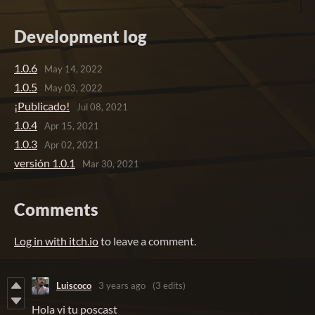
Development log
1.0.6
May 14, 2022
1.0.5
May 03, 2022
¡Publicado!
Jul 08, 2021
1.0.4
Apr 15, 2021
1.0.3
Apr 02, 2021
versión 1.0.1
Mar 30, 2021
Comments
Log in with itch.io
to leave a comment.
Luiscoco
3 years ago
(3 edits)
Hola vi tu poscast