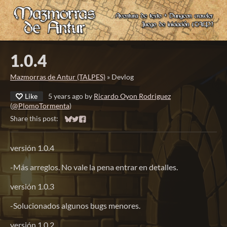
1.0.4
Mazmorras de Antur (TALPES)
»
Devlog
Like
5 years ago
by
Ricardo Oyon Rodriguez
(
@PlomoTormenta
)
Share this post:
Share on Bluesky
Share on Twitter
Share on Facebook
versión 1.0.4
-Más arreglos. No vale la pena entrar en detalles.
versión 1.0.3
-Solucionados algunos bugs menores.
versión 1.0.2