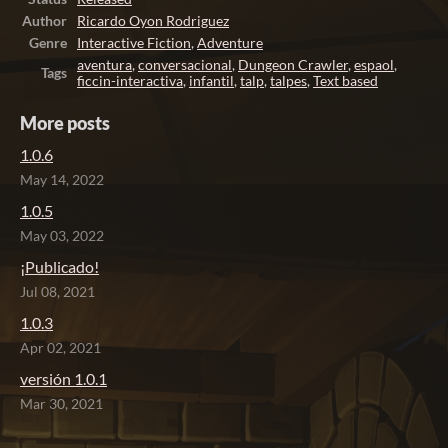
Author
Ricardo Oyon Rodriguez
Genre
Interactive Fiction
,
Adventure
aventura
,
conversacional
,
Dungeon Crawler
,
espaol
,
Tags
ficcin-interactiva
,
infantil
,
talp
,
talpes
,
Text based
More posts
1.0.6
May 14, 2022
1.0.5
May 03, 2022
¡Publicado!
Jul 08, 2021
1.0.3
Apr 02, 2021
versión 1.0.1
Mar 30, 2021