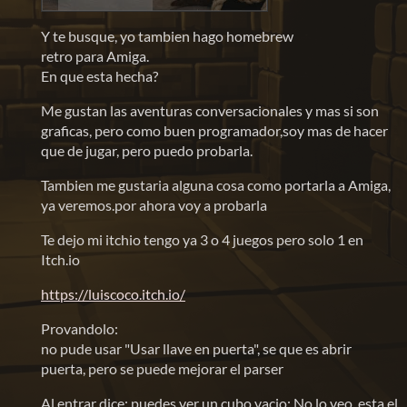
Y te busque, yo tambien hago homebrew
retro para Amiga.
En que esta hecha?
Me gustan las aventuras conversacionales y mas si son
graficas, pero como buen programador,soy mas de hacer
que de jugar, pero puedo probarla.
Tambien me gustaria alguna cosa como portarla a Amiga,
ya veremos.por ahora voy a probarla
Te dejo mi itchio tengo ya 3 o 4 juegos pero solo 1 en
Itch.io
https://luiscoco.itch.io/
Provandolo:
no pude usar "Usar llave en puerta", se que es abrir
puerta, pero se puede mejorar el parser
Al entrar dice: puedes ver un cubo vacio; No lo veo, esta el