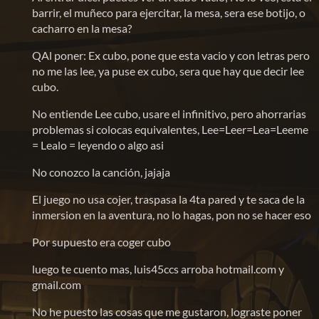
barrir, el muñeco para ejercitar, la mesa, sera ese botijo, o
cacharro en la mesa?
QAl poner: Ex cubo, pone que esta vacio y con letras pero
no me las lee, ya puse ex cubo, sera que hay que decir lee
cubo.
No entiende Lee cubo, usare el infinitivo, pero ahorrarias
problemas si colocas equivalentes, Lee=Leer=Lea=Leeme
= Lealo = leyendo o algo asi
No conozco la canción, jajaja
El juego no usa cojer, traspasa la 4ta pared y te saca de la
inmersion en la aventura, no lo hagas, pon no se hacer eso
Por supuesto era coger cubo
luego te cuento mas, luis45ccs arroba hotmail.com y
gmail.com
No he puesto las cosas que me gustaron, lograste poner