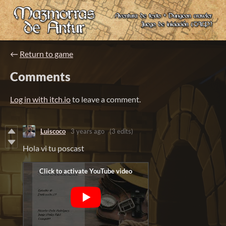
←
Return to game
Comments
Log in with itch.io
to leave a comment.
Luiscoco
3 years ago
(3 edits)
Hola vi tu poscast